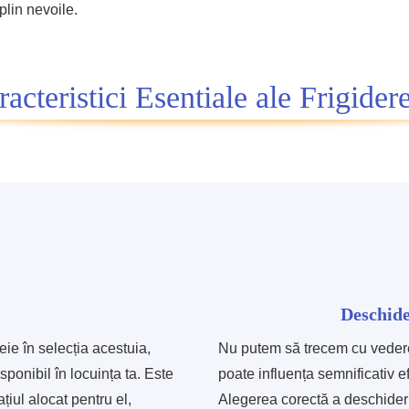
plin nevoile.
acteristici Esentiale ale Frigider
Deschide
eie în selecția acestuia,
Nu putem să trecem cu veder
sponibil în locuința ta. Este
poate influența semnificativ efi
țiul alocat pentru el,
Alegerea corectă a deschiderii