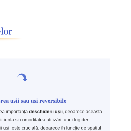
elor
rea usii sau usi reversibile
ea importanța
deschiderii ușii
, deoarece aceasta
ciența și comoditatea utilizării unui frigider.
 ușii este crucială, deoarece în funcție de spațiul