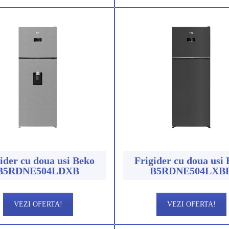
ider cu doua usi Beko
Frigider cu doua usi
B5RDNE504LDXB
B5RDNE504LXB
VEZI OFERTA!
VEZI OFERTA!