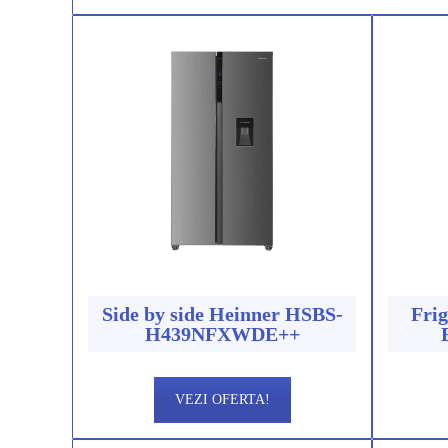
Side by side Heinner HSBS-
Frig
H439NFXWDE++
VEZI OFERTA!