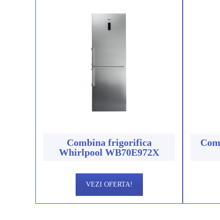
Combina frigorifica
Comb
Whirlpool WB70E972X
VEZI OFERTA!