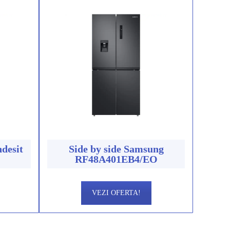
ndesit
Side by side Samsung
RF48A401EB4/EO
VEZI OFERTA!