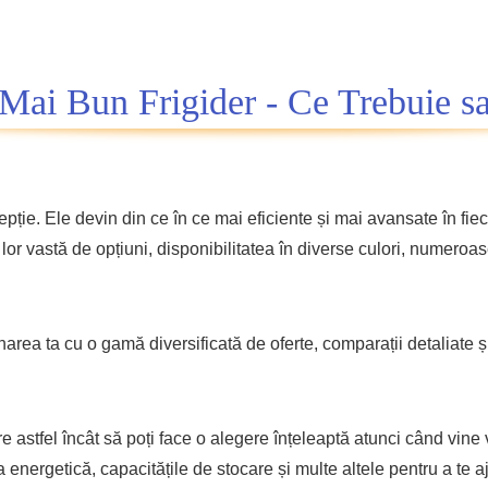
Mai Bun Frigider - Ce Trebuie sa
pție. Ele devin din ce în ce mai eficiente și mai avansate în fieca
or vastă de opțiuni, disponibilitatea în diverse culori, numeroas
area ta cu o gamă diversificată de oferte, comparații detaliate ș
re astfel încât să poți face o alegere înțeleaptă atunci când vine
ța energetică, capacitățile de stocare și multe altele pentru a te a