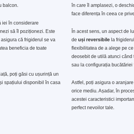
u balcon.
în care îl amplasezi, o desch
face diferența în ceea ce prive
ă iei în considerare
nezi să îl poziționezi. Este
În acest sens, un aspect de lu
asigura că frigiderul se va
de
uși reversibile
la frigideru
putea beneficia de toate
flexibilitatea de a alege pe 
deosebit de utilă atunci când t
sau la configurația bucătăriei 
ață, poți găsi cu ușurință un
și spațiului disponibil în casa
Astfel, poți asigura o aranjare
orice mediu. Așadar, în procesu
acestei caracteristici importan
perfect nevoilor tale.