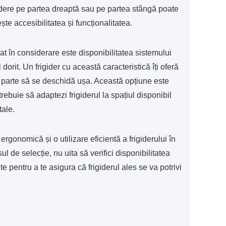
idere pe partea dreaptă sau pe partea stângă poate
ște accesibilitatea și funcționalitatea.
at în considerare este disponibilitatea sistemului
l dorit. Un frigider cu această caracteristică îți oferă
ce parte să se deschidă ușa. Această opțiune este
rebuie să adaptezi frigiderul la spațiul disponibil
tale.
 ergonomică și o utilizare eficientă a frigiderului în
l de selecție, nu uita să verifici disponibilitatea
te pentru a te asigura că frigiderul ales se va potrivi