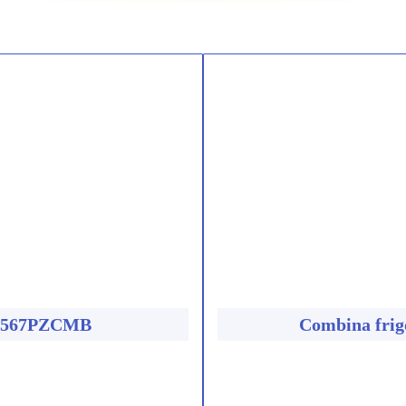
BF567PZCMB
Combina fri