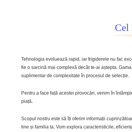
Cel 
Tehnologia evoluează rapid, iar frigiderele nu fac exce
fie o sarcină mai complexă decât te-ai aștepta. Gama l
suplimentar de complexitate în procesul de selecție.
Pentru a face față acestei provocări, venim în întâmpin
piață.
Scopul nostru este să îți oferim informații cuprinzătoa
tine și familia ta. Vom explora caracteristicile, eficien