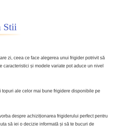
 Stii
re zi, ceea ce face alegerea unui frigider potrivit să
e caracteristici și modele variate pot aduce un nivel
i topuri ale celor mai bune frigidere disponibile pe
 vorba despre achiziționarea frigiderului perfect pentru
juta să iei o decizie informată și să te bucuri de