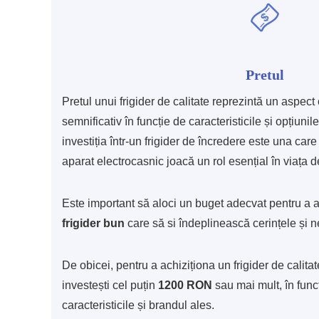
Pretul
Pretul unui frigider de calitate reprezintă un aspect 
semnificativ în funcție de caracteristicile și opțiuni
investiția într-un frigider de încredere este una car
aparat electrocasnic joacă un rol esențial în viața de
Este important să aloci un buget adecvat pentru a a
frigider bun
care să si îndeplinească cerințele și ne
De obicei, pentru a achiziționa un frigider de calitate
investești cel puțin
1200 RON
sau mai mult, în fun
caracteristicile și brandul ales.