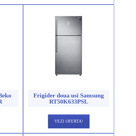
 Beko
Frigider doua usi Samsung
R
RT50K633PSL
VEZI OFERTA!