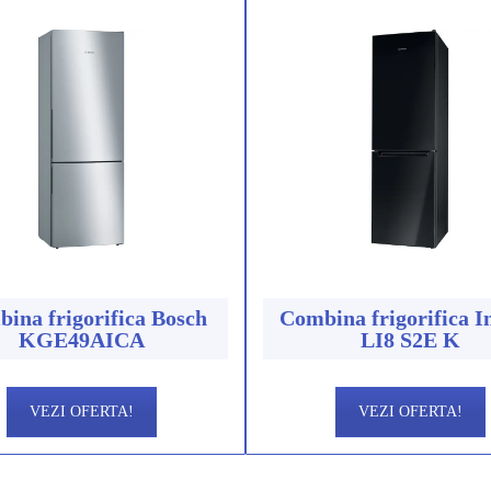
ina frigorifica Bosch
Combina frigorifica I
KGE49AICA
LI8 S2E K
VEZI OFERTA!
VEZI OFERTA!