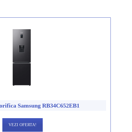
gorifica Samsung RB34C652EB1
VEZI OFERTA!