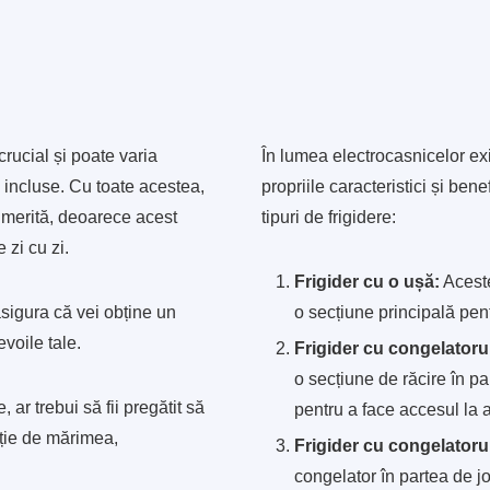
crucial și poate varia
În lumea electrocasnicelor exis
le incluse. Cu toate acestea,
propriile caracteristici și ben
e merită, deoarece acest
tipuri de frigidere:
 zi cu zi.
Frigider cu o ușă:
Aceste
sigura că vei obține un
o secțiune principală pent
voile tale.
Frigider cu congelatorul
o secțiune de răcire în pa
, ar trebui să fii pregătit să
pentru a face accesul la a
cție de mărimea,
Frigider cu congelatoru
congelator în partea de j