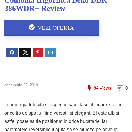
Combina frigorifica Beko DBK
386WDR+ Review
VEZI OFERTA!
decembrie 22, 2019
94
Views
0
Tehnologia folosita si aspectul sau clasic il incadreaza in
orice tip de spatiu, fiind versatil si elegant. El este alb si
astfel poate sa fie pozitionat in orice bucatarie, iar
balamalele reversibile il ajuta sa se muleze pe nevoile