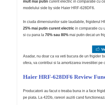
mult mai putin
curent electric in comparatie cu ce
modelului side by side Haier HRF-628DF6.
In ciuda dimensiunilor sale laudabile, frigider
25% mai putin curent electric
in comparatie cu un
si cu pana la
70% sau 80%
mai putin decat un fri
Ve
Asadar, nu doar ca va veti bucura de un frigider bun
ofera, va contribui si la amortizarea investitiei pe c
Haier HRF-628DF6 Review Func
Producatorii au facut o treaba buna in a face frigi
pe piata. La 42Db, rareori auziti cand functioneaz