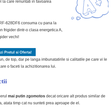
l la care renuntati in favoarea
ul HRF-628DF6 consuma cu pana la
 frigider dintr-o clasa energetica A,
gider vechi!
zi Pretul si Oferta!
, de top, dar pe langa imbunatatirile si calitatile pe care vi le
are o faceti la achizitionarea lui.
tii
derul
mai putin zgomotos
decat oricare alt produs similar de
a, atata timp cat nu sunteti prea aproape de el.