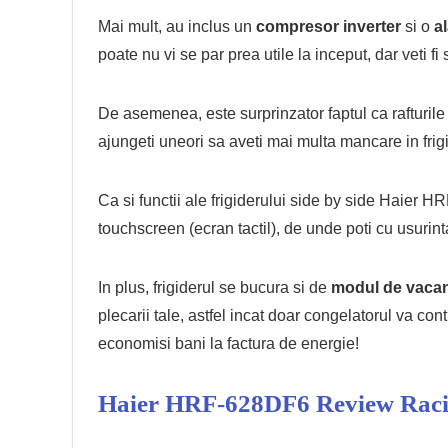
Mai mult, au inclus un
compresor inverter
si o
a
poate nu vi se par prea utile la inceput, dar veti fi
De asemenea, este surprinzator faptul ca rafturile 
ajungeti uneori sa aveti mai multa mancare in frigi
Ca si functii ale frigiderului side by side Haier
touchscreen (ecran tactil), de unde poti cu usurin
In plus, frigiderul se bucura si de
modul de vaca
plecarii tale, astfel incat doar congelatorul va con
economisi bani la factura de energie!
Haier HRF-628DF6 Review Raci