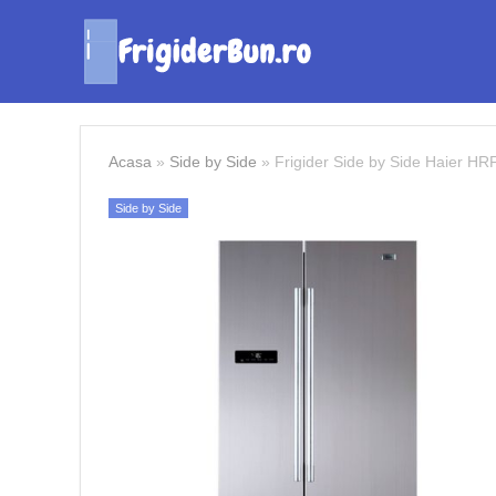
Acasa
»
Side by Side
»
Frigider Side by Side Haier H
Side by Side