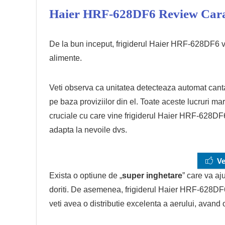
Haier HRF-628DF6 Review Carac
De la bun inceput, frigiderul Haier HRF-628DF6 vin
alimente.
Veti observa ca unitatea detecteaza automat canta
pe baza proviziilor din el. Toate aceste lucruri mar
cruciale cu care vine frigiderul Haier HRF-628DF6.
adapta la nevoile dvs.
Ve
Exista o optiune de „
super inghetare
” care va aj
doriti. De asemenea, frigiderul Haier HRF-628DF6
veti avea o distributie excelenta a aerului, avand o