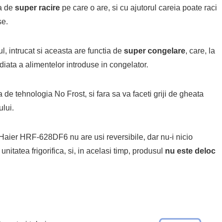
ia de
super racire
pe care o are, si cu ajutorul careia poate raci
se.
ul, intrucat si aceasta are functia de
super congelare
, care, la
iata a alimentelor introduse in congelator.
a de tehnologia No Frost, si fara sa va faceti griji de gheata
ului.
l Haier HRF-628DF6 nu are usi reversibile, dar nu-i nicio
unitatea frigorifica, si, in acelasi timp, produsul
nu este deloc