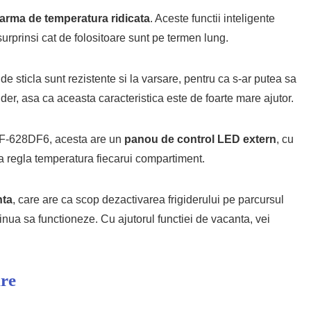
larma de temperatura ridicata
. Aceste functii inteligente
 surprinsi cat de folositoare sunt pe termen lung.
de sticla sunt rezistente si la varsare, pentru ca s-ar putea sa
der, asa ca aceasta caracteristica este de foarte mare ajutor.
 HRF-628DF6, acesta are un
panou de control LED extern
, cu
ta regla temperatura fiecarui compartiment.
nta
, care are ca scop dezactivarea frigiderului pe parcursul
tinua sa functioneze. Cu ajutorul functiei de vacanta, vei
re