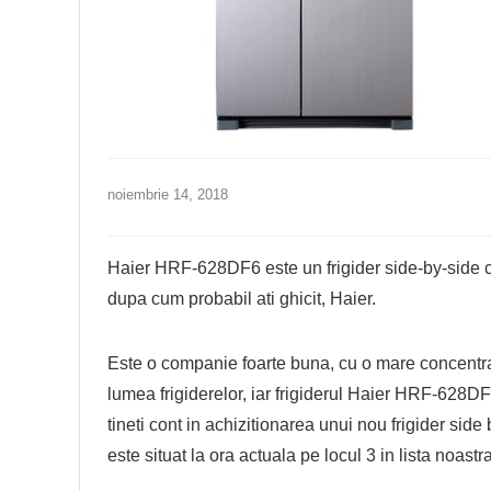
noiembrie 14, 2018
Haier HRF-628DF6 este un frigider side-by-side c
dupa cum probabil ati ghicit, Haier.
Este o companie foarte buna, cu o mare concentrare
lumea frigiderelor, iar frigiderul Haier HRF-628DF
tineti cont in achizitionarea unui nou frigider side
este situat la ora actuala pe locul 3 in lista noast