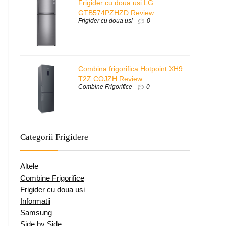
Frigider cu doua usi LG
GTB574PZHZD Review
Frigider cu doua usi
0
Combina frigorifica Hotpoint XH9
T2Z COJZH Review
Combine Frigorifice
0
Categorii Frigidere
Altele
Combine Frigorifice
Frigider cu doua usi
Informatii
Samsung
Side by Side