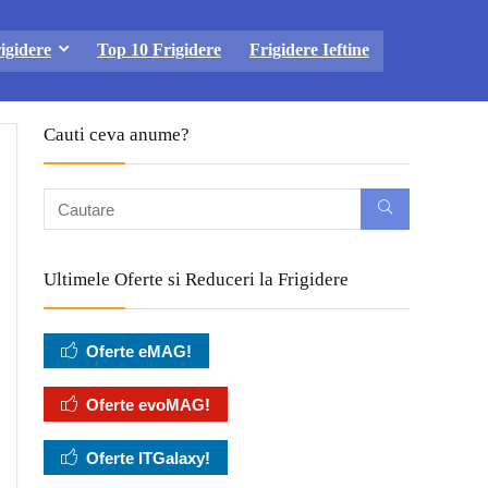
igidere
Top 10 Frigidere
Frigidere Ieftine
Cauti ceva anume?
Ultimele Oferte si Reduceri la Frigidere
Oferte eMAG!
Oferte evoMAG!
Oferte ITGalaxy!